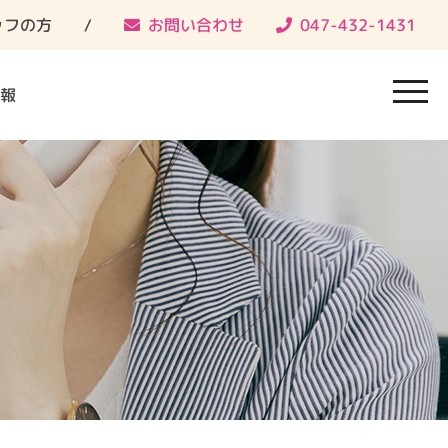
ッフの方
/
お問い合わせ
047-432-1431
toggl
toggl
報
navig
navig